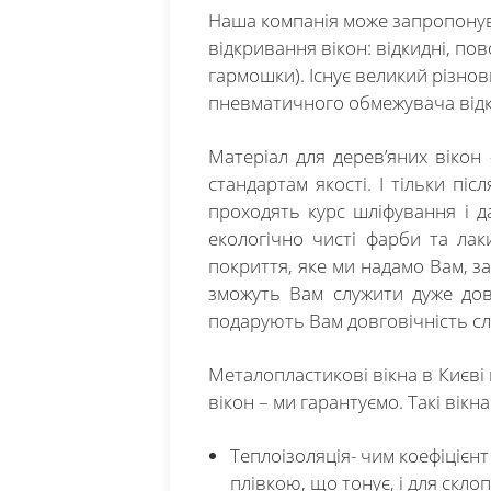
Наша компанія може запропонуват
відкривання вікон: відкидні, пов
гармошки). Існує великий різно
пневматичного обмежувача відк
Матеріал для дерев’яних вікон 
стандартам якості. І тільки пі
проходять курс шліфування і 
екологічно чисті фарби та лак
покриття, яке ми надамо Вам, зах
зможуть Вам служити дуже довг
подарують Вам довговічність слу
Металопластикові вікна в Києві 
вікон – ми гарантуємо. Такі вік
Теплоізоляція- чим коефіцієн
плівкою, що тонує, і для скло